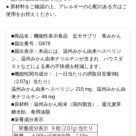
● 原材料をご確認の上、アレルギーの心配のある方はご
使用をお控えください。
■商品名：機能性表示食品 近大サプリ 青みかん
■届出番号：G878
■届出表示：本品には、温州みかん由来ヘスペリジ
ン、温州みかん由来ナリルチンが含まれ、ハウスダ
ストなどによる鼻の不快感を軽減します。
■機能性関与成分：［一日当たりの摂取目安量9粒
（2.07g）当たり］
温州みかん由来ヘスペリジン 215 mg、温州みかん由
来ナリルチン 48 mg
■原材料：温州みかん粉末（国内製造）、還元麦芽
糖水飴、食用油脂
■栄養成分表示