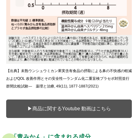
【出典】未熟ウンシュウミカン果実含有食品の摂取による鼻の不快感の軽減
およびQOL 改善作用とその安全性―ランダム化二重盲検プラセボ対照並行
群間比較試験― 薬理と治療, 49(11), 1877-1887(2021)
▶商品に関するYoutube 動画はこちら
「青みかん」に含まれる成分